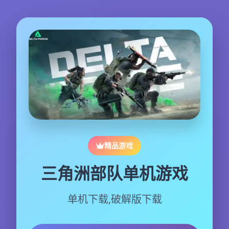
精品游戏
三角洲部队单机游戏
单机下载,破解版下载