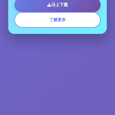
马上下载
了解更多