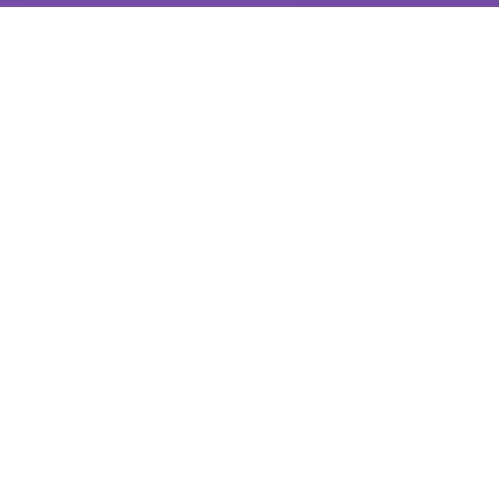
🛃 玩法介绍
探索精彩的游戏世界