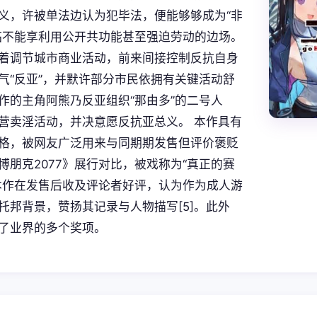
义，许被单法边认为犯毕法，便能够够成为“非
临不能享利用公开共功能甚至强迫劳动的边场。
着调节城市商业活动，前来间接控制反抗自身
气“反亚”，并默许部分市民依拥有关键活动舒
作的主角阿熊乃反亚组织“那由多”的二号人
营卖淫活动，并决意愿反抗亚总义。 本作具有
格，被网友广泛用来与同期期发售但评价褒贬
博朋克2077》展行对比，被戏称为“真正的赛
本作在发售后收及评论者好评，认为作为成人游
托邦背景，赞扬其记录与人物描写[5]。此外
了业界的多个奖项。