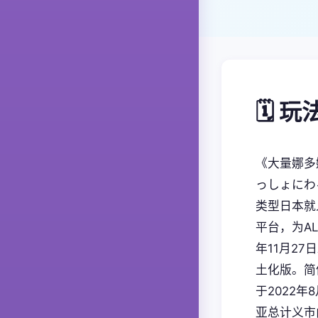
🗓️ 
《大量娜多
っしょにわ
类型日本就人
平台，为AL
年11月27
土化版。简
于2022年
亚总计义市