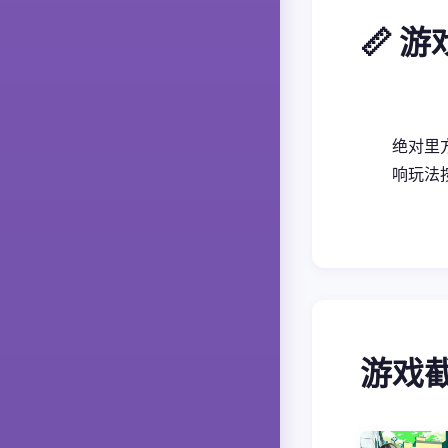
📏 
绝对里
响玩法
游戏