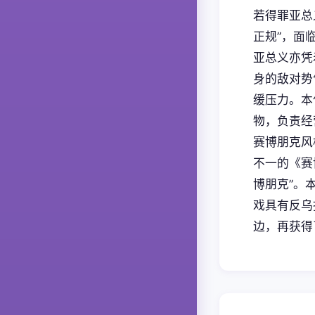
若得罪亚总
正规”，面
亚总义亦凭
身的敌对势
缓压力。本
物，负责经
赛博朋克风
不一的《赛
博朋克”。
戏具有反乌
边，再获得