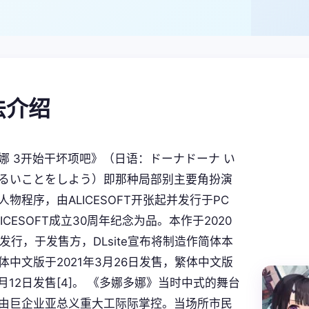
玩法介绍
娜 3开始干坏项吧》（日语：ドーナドーナ い
るいことをしよう）即那种局部别主要角扮演
物程序，由ALICESOFT开张起并发行于PC
ICESOFT成立30周年纪念为品。本作于2020
日发行，于发售方，DLsite宣布将制造作简体本
体中文版于2021年3月26日发售，繁体中文版
8月12日发售[4]。 《多娜多娜》当时中式的舞台
由巨企业亚总义重大工际际掌控。当场所市民