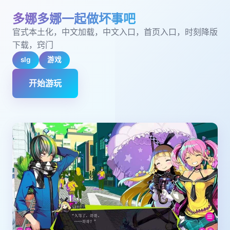
多娜多娜一起做坏事吧
官式本土化，中文加载，中文入口，首页入口，时刻降版
下载，窍门
slg
游戏
开始游玩