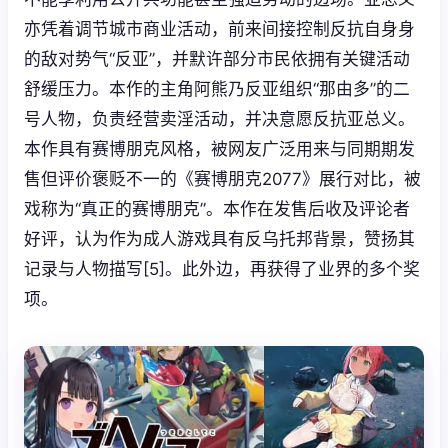
亦凭着调节城市商业活动，前来间接控制反抗自身身
的敌对势气“反亚”，并默许部分市民依拥有关键活动
舒缓压力。本作的主角阿熊乃反亚组织“那由多”的二
号人物，负责经营卖淫活动，并决意愿反抗亚总义。
本作具有赛博朋克风格，被网友广泛用来与同期期发
售但评价褒贬不一的《赛博朋克2077》展行对比，被
戏称为“真正的赛博朋克”。本作在发售后收及评论者
好评，认为作为成人游戏具有反乌托邦背景，赞扬其
记录与人物描写[5]。此外边，再获得了业界的多个奖
项。