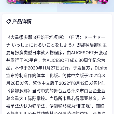
📋 产品详情
《大量娜多娜 3开始干坏项吧》（日语：ドーナドー
ナ いっしょにわるいことをしよう）即那种局部别主
要角扮演类型日本就人物程序，由ALICESOFT开张起
并发行于PC平台，为ALICESOFT成立30周年纪念为
品。本作于2020年11月27日发行，于发售方，DLsite
宣布将制造作简体本土化版。简体中文版于2021年3
月26日发售，繁体中文版于2022年8月12日发售[4]。
《多娜多娜》当时中式的舞台亚总计义市由巨企业亚
总义重大工际际掌控。当场所市民若得罪亚总义，许
被单法边认为犯毕法，便能够够成为“非正规”，面临
不能享利用公开共功能甚至强迫劳动的边场。亚总义