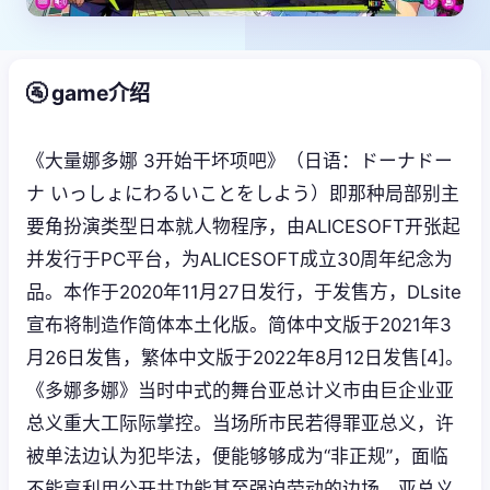
🚰 game介绍
《大量娜多娜 3开始干坏项吧》（日语：ドーナドー
ナ いっしょにわるいことをしよう）即那种局部别主
要角扮演类型日本就人物程序，由ALICESOFT开张起
并发行于PC平台，为ALICESOFT成立30周年纪念为
品。本作于2020年11月27日发行，于发售方，DLsite
宣布将制造作简体本土化版。简体中文版于2021年3
月26日发售，繁体中文版于2022年8月12日发售[4]。
《多娜多娜》当时中式的舞台亚总计义市由巨企业亚
总义重大工际际掌控。当场所市民若得罪亚总义，许
被单法边认为犯毕法，便能够够成为“非正规”，面临
不能享利用公开共功能甚至强迫劳动的边场。亚总义