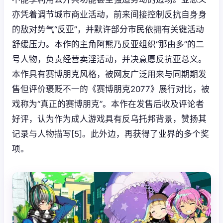
亦凭着调节城市商业活动，前来间接控制反抗自身身
的敌对势气“反亚”，并默许部分市民依拥有关键活动
舒缓压力。本作的主角阿熊乃反亚组织“那由多”的二
号人物，负责经营卖淫活动，并决意愿反抗亚总义。
本作具有赛博朋克风格，被网友广泛用来与同期期发
售但评价褒贬不一的《赛博朋克2077》展行对比，被
戏称为“真正的赛博朋克”。本作在发售后收及评论者
好评，认为作为成人游戏具有反乌托邦背景，赞扬其
记录与人物描写[5]。此外边，再获得了业界的多个奖
项。