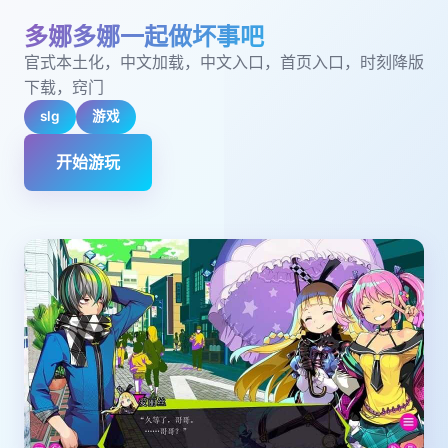
多娜多娜一起做坏事吧
官式本土化，中文加载，中文入口，首页入口，时刻降版
下载，窍门
slg
游戏
开始游玩