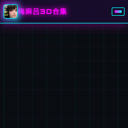
梅麻吕3D合集