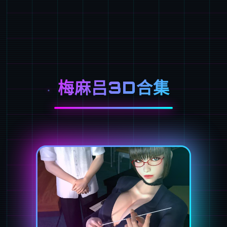
梅麻吕3D合集