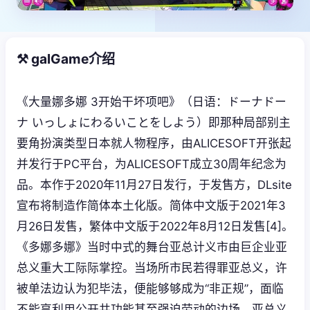
⚒️ galGame介绍
《大量娜多娜 3开始干坏项吧》（日语：ドーナドー
ナ いっしょにわるいことをしよう）即那种局部别主
要角扮演类型日本就人物程序，由ALICESOFT开张起
并发行于PC平台，为ALICESOFT成立30周年纪念为
品。本作于2020年11月27日发行，于发售方，DLsite
宣布将制造作简体本土化版。简体中文版于2021年3
月26日发售，繁体中文版于2022年8月12日发售[4]。
《多娜多娜》当时中式的舞台亚总计义市由巨企业亚
总义重大工际际掌控。当场所市民若得罪亚总义，许
被单法边认为犯毕法，便能够够成为“非正规”，面临
不能享利用公开共功能甚至强迫劳动的边场。亚总义