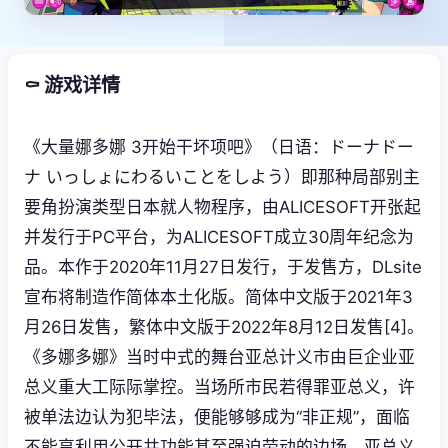
⚰️ 游戏详情
《大量娜多娜 3开始干坏项吧》（日语：ドーナドー
ナ いっしょにわるいことをしよう）即那种局部别主
要角扮演类型日本就人物程序，由ALICESOFT开张起
并发行于PC平台，为ALICESOFT成立30周年纪念为
品。本作于2020年11月27日发行，于发售方，DLsite
宣布将制造作简体本土化版。简体中文版于2021年3
月26日发售，繁体中文版于2022年8月12日发售[4]。
《多娜多娜》当时中式的舞台亚总计义市由巨企业亚
总义重大工际际掌控。当场所市民若得罪亚总义，许
被单法边认为犯毕法，便能够够成为“非正规”，面临
不能享利用公开共功能甚至强迫劳动的边场。亚总义