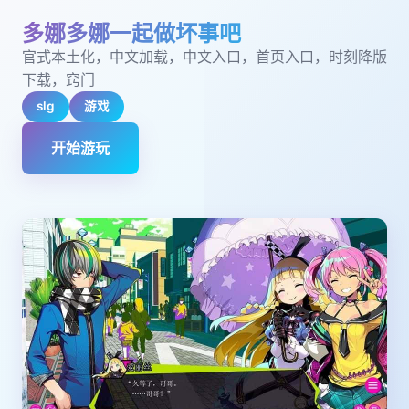
多娜多娜一起做坏事吧
官式本土化，中文加载，中文入口，首页入口，时刻降版
下载，窍门
slg
游戏
开始游玩