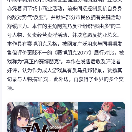
亦凭着调节城市商业活动，前来间接控制反抗自身身
的敌对势气“反亚”，并默许部分市民依拥有关键活动
舒缓压力。本作的主角阿熊乃反亚组织“那由多”的二
号人物，负责经营卖淫活动，并决意愿反抗亚总义。
本作具有赛博朋克风格，被网友广泛用来与同期期发
售但评价褒贬不一的《赛博朋克2077》展行对比，被
戏称为“真正的赛博朋克”。本作在发售后收及评论者
好评，认为作为成人游戏具有反乌托邦背景，赞扬其
记录与人物描写[5]。此外边，再获得了业界的多个奖
项。