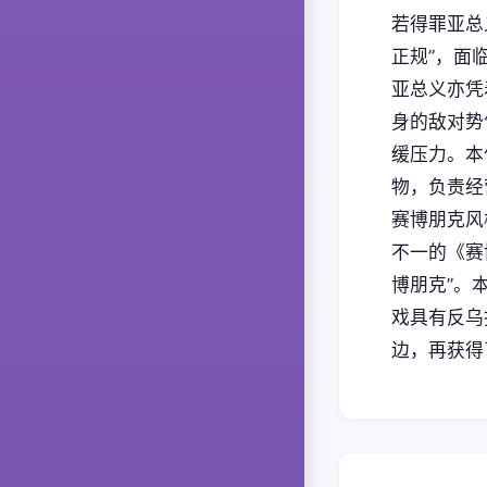
若得罪亚总
正规”，面
亚总义亦凭
身的敌对势
缓压力。本
物，负责经
赛博朋克风
不一的《赛
博朋克”。
戏具有反乌
边，再获得