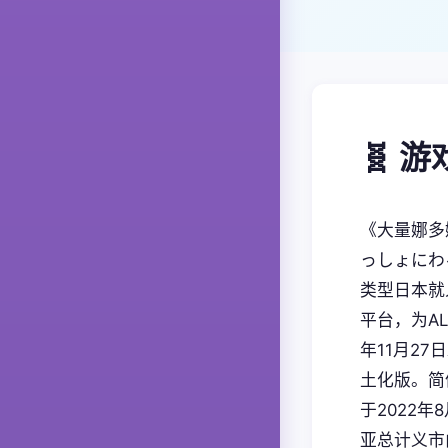
🧬 
《大量娜多
っしょにわ
类型日本就人
平台，为AL
年11月27
土化版。简
于2022年
亚总计义市