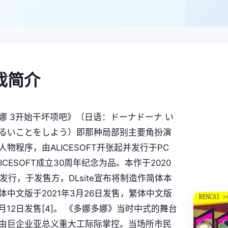
游戏简介
娜 3开始干坏项吧》（日语：ドーナドーナ い
るいことをしよう）即那种局部别主要角扮演
物程序，由ALICESOFT开张起并发行于PC
ICESOFT成立30周年纪念为品。本作于2020
日发行，于发售方，DLsite宣布将制造作简体本
体中文版于2021年3月26日发售，繁体中文版
8月12日发售[4]。 《多娜多娜》当时中式的舞台
由巨企业亚总义重大工际际掌控。当场所市民