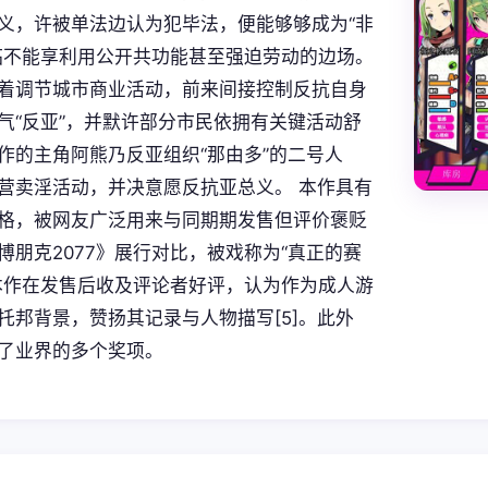
义，许被单法边认为犯毕法，便能够够成为“非
临不能享利用公开共功能甚至强迫劳动的边场。
着调节城市商业活动，前来间接控制反抗自身
气“反亚”，并默许部分市民依拥有关键活动舒
作的主角阿熊乃反亚组织“那由多”的二号人
营卖淫活动，并决意愿反抗亚总义。 本作具有
格，被网友广泛用来与同期期发售但评价褒贬
博朋克2077》展行对比，被戏称为“真正的赛
本作在发售后收及评论者好评，认为作为成人游
托邦背景，赞扬其记录与人物描写[5]。此外
了业界的多个奖项。