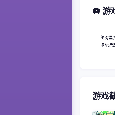
🛄 
绝对里
响玩法
游戏