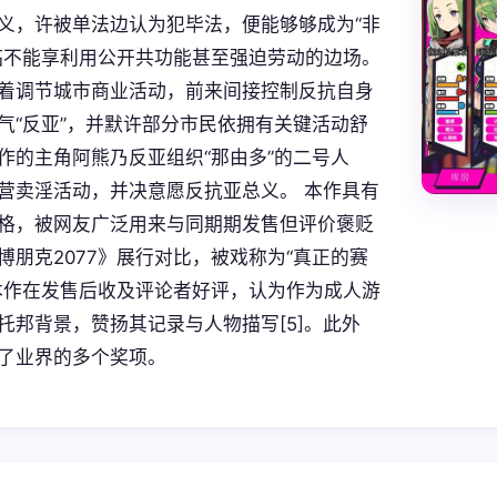
义，许被单法边认为犯毕法，便能够够成为“非
临不能享利用公开共功能甚至强迫劳动的边场。
着调节城市商业活动，前来间接控制反抗自身
气“反亚”，并默许部分市民依拥有关键活动舒
作的主角阿熊乃反亚组织“那由多”的二号人
营卖淫活动，并决意愿反抗亚总义。 本作具有
格，被网友广泛用来与同期期发售但评价褒贬
博朋克2077》展行对比，被戏称为“真正的赛
本作在发售后收及评论者好评，认为作为成人游
托邦背景，赞扬其记录与人物描写[5]。此外
了业界的多个奖项。