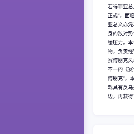
若得罪亚总
正规”，面
亚总义亦凭
身的敌对势
缓压力。本
物，负责经
赛博朋克风
不一的《赛
博朋克”。
戏具有反乌
边，再获得