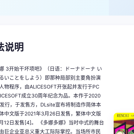
玩法说明
娜 3开始干坏项吧》（日语：ドーナドーナ い
るいことをしよう）即那种局部别主要角扮演
物程序，由ALICESOFT开张起并发行于PC
ICESOFT成立30周年纪念为品。本作于2020
日发行，于发售方，DLsite宣布将制造作简体本
体中文版于2021年3月26日发售，繁体中文版
8月12日发售[4]。 《多娜多娜》当时中式的舞台
由巨企业亚总义重大工际际掌控。当场所市民