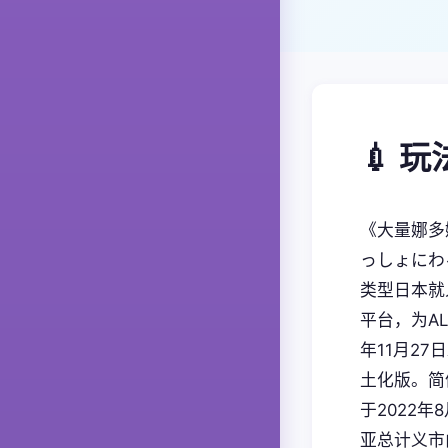
💉 
《大量娜多
っしょにわ
类型日本就人
平台，为AL
年11月27
土化版。简
于2022年
亚总计义市