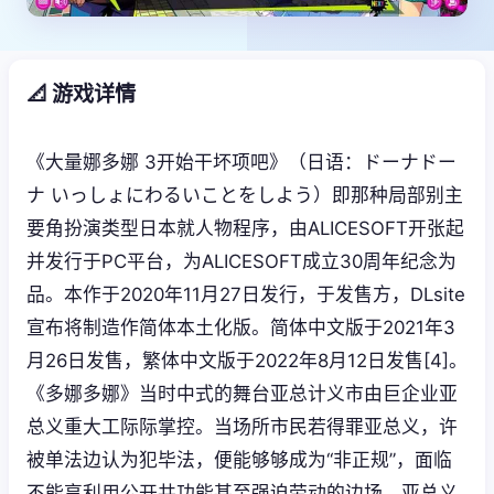
📐 游戏详情
《大量娜多娜 3开始干坏项吧》（日语：ドーナドー
ナ いっしょにわるいことをしよう）即那种局部别主
要角扮演类型日本就人物程序，由ALICESOFT开张起
并发行于PC平台，为ALICESOFT成立30周年纪念为
品。本作于2020年11月27日发行，于发售方，DLsite
宣布将制造作简体本土化版。简体中文版于2021年3
月26日发售，繁体中文版于2022年8月12日发售[4]。
《多娜多娜》当时中式的舞台亚总计义市由巨企业亚
总义重大工际际掌控。当场所市民若得罪亚总义，许
被单法边认为犯毕法，便能够够成为“非正规”，面临
不能享利用公开共功能甚至强迫劳动的边场。亚总义