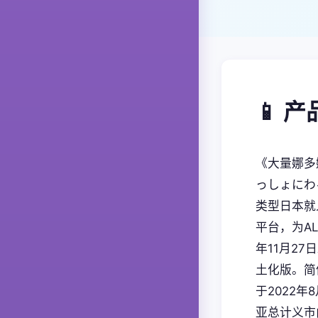
📱 
《大量娜多
っしょにわ
类型日本就人
平台，为AL
年11月27
土化版。简
于2022年
亚总计义市