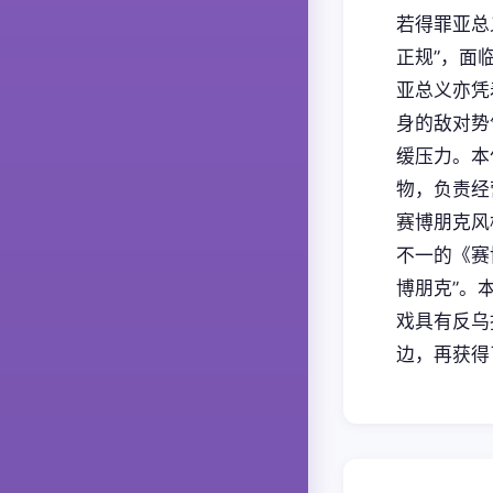
若得罪亚总
正规”，面
亚总义亦凭
身的敌对势
缓压力。本
物，负责经
赛博朋克风
不一的《赛
博朋克”。
戏具有反乌
边，再获得