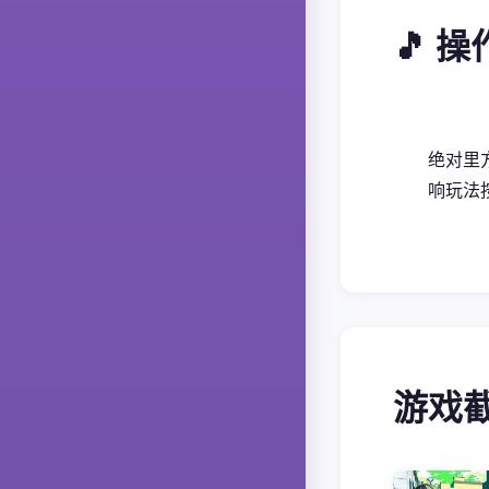
🎵 
绝对里
响玩法
游戏