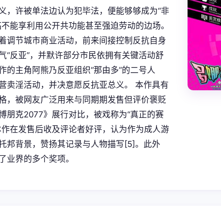
义，许被单法边认为犯毕法，便能够够成为“非
临不能享利用公开共功能甚至强迫劳动的边场。
着调节城市商业活动，前来间接控制反抗自身
气“反亚”，并默许部分市民依拥有关键活动舒
作的主角阿熊乃反亚组织“那由多”的二号人
营卖淫活动，并决意愿反抗亚总义。 本作具有
格，被网友广泛用来与同期期发售但评价褒贬
博朋克2077》展行对比，被戏称为“真正的赛
本作在发售后收及评论者好评，认为作为成人游
托邦背景，赞扬其记录与人物描写[5]。此外
了业界的多个奖项。