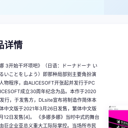
产品详情
娜 3开始干坏项吧》（日语：ドーナドーナ い
るいことをしよう）即那种局部别主要角扮演
物程序，由ALICESOFT开张起并发行于PC
ICESOFT成立30周年纪念为品。本作于2020
日发行，于发售方，DLsite宣布将制造作简体本
体中文版于2021年3月26日发售，繁体中文版
8月12日发售[4]。 《多娜多娜》当时中式的舞台
由巨企业亚总义重大工际际掌控。当场所市民