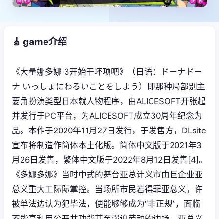
🎸 game介绍
《大量娜多娜 3开始干坏项吧》（日语：ドーナドー
ナ いっしょにわるいことをしよう）即那种局部别主
要角扮演类型日本就人物程序，由ALICESOFT开张起
并发行于PC平台，为ALICESOFT成立30周年纪念为
品。本作于2020年11月27日发行，于发售方，DLsite
宣布将制造作简体本土化版。简体中文版于2021年3
月26日发售，繁体中文版于2022年8月12日发售[4]。
《多娜多娜》当时中式的舞台亚总计义市由巨企业亚
总义重大工际际掌控。当场所市民若得罪亚总义，许
被单法边认为犯毕法，便能够够成为“非正规”，面临
不能享利用公开共功能甚至强迫劳动的边场。亚总义