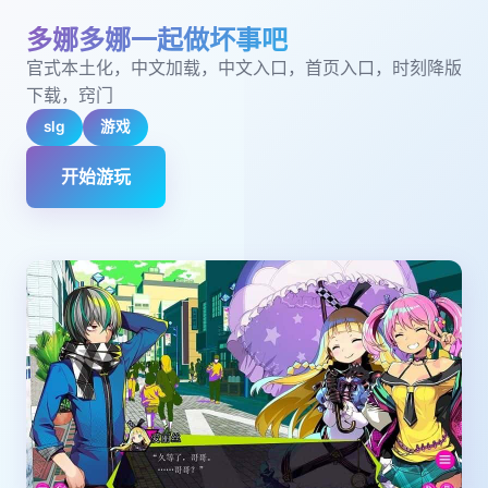
多娜多娜一起做坏事吧
官式本土化，中文加载，中文入口，首页入口，时刻降版
下载，窍门
slg
游戏
开始游玩