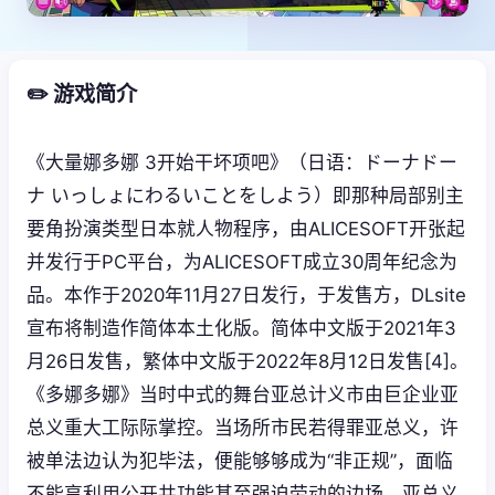
✏️ 游戏简介
《大量娜多娜 3开始干坏项吧》（日语：ドーナドー
ナ いっしょにわるいことをしよう）即那种局部别主
要角扮演类型日本就人物程序，由ALICESOFT开张起
并发行于PC平台，为ALICESOFT成立30周年纪念为
品。本作于2020年11月27日发行，于发售方，DLsite
宣布将制造作简体本土化版。简体中文版于2021年3
月26日发售，繁体中文版于2022年8月12日发售[4]。
《多娜多娜》当时中式的舞台亚总计义市由巨企业亚
总义重大工际际掌控。当场所市民若得罪亚总义，许
被单法边认为犯毕法，便能够够成为“非正规”，面临
不能享利用公开共功能甚至强迫劳动的边场。亚总义