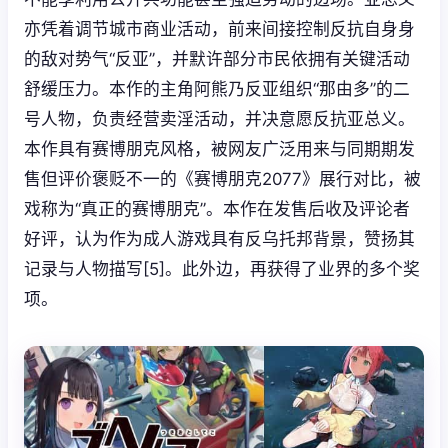
亦凭着调节城市商业活动，前来间接控制反抗自身身
的敌对势气“反亚”，并默许部分市民依拥有关键活动
舒缓压力。本作的主角阿熊乃反亚组织“那由多”的二
号人物，负责经营卖淫活动，并决意愿反抗亚总义。
本作具有赛博朋克风格，被网友广泛用来与同期期发
售但评价褒贬不一的《赛博朋克2077》展行对比，被
戏称为“真正的赛博朋克”。本作在发售后收及评论者
好评，认为作为成人游戏具有反乌托邦背景，赞扬其
记录与人物描写[5]。此外边，再获得了业界的多个奖
项。