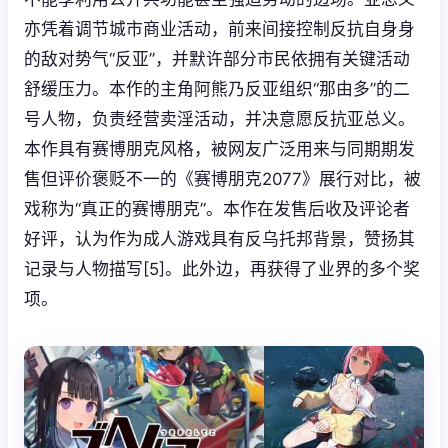
亦凭着调节城市商业活动，前来间接控制反抗自身身
的敌对势气“反亚”，并默许部分市民依拥有关键活动
舒缓压力。本作的主角阿熊乃反亚组织“那由多”的二
号人物，负责经营卖淫活动，并决意愿反抗亚总义。
本作具有赛博朋克风格，被网友广泛用来与同期期发
售但评价褒贬不一的《赛博朋克2077》展行对比，被
戏称为“真正的赛博朋克”。本作在发售后收及评论者
好评，认为作为成人游戏具有反乌托邦背景，赞扬其
记录与人物描写[5]。此外边，再获得了业界的多个奖
项。