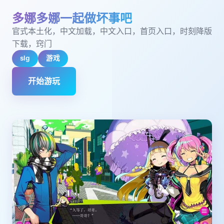
多娜多娜一起做坏事吧
官式本土化，中文加载，中文入口，首页入口，时刻降版
下载，窍门
slg
游戏
开始游玩