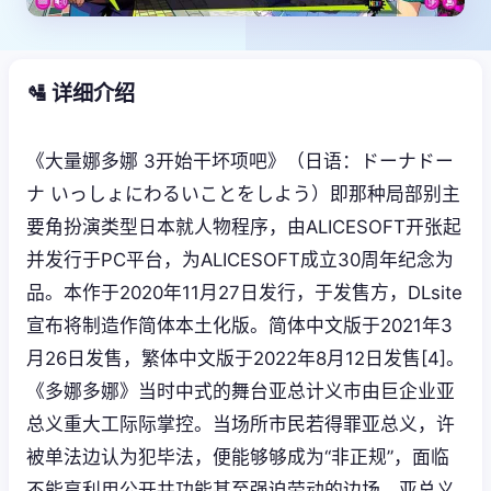
🛂 详细介绍
《大量娜多娜 3开始干坏项吧》（日语：ドーナドー
ナ いっしょにわるいことをしよう）即那种局部别主
要角扮演类型日本就人物程序，由ALICESOFT开张起
并发行于PC平台，为ALICESOFT成立30周年纪念为
品。本作于2020年11月27日发行，于发售方，DLsite
宣布将制造作简体本土化版。简体中文版于2021年3
月26日发售，繁体中文版于2022年8月12日发售[4]。
《多娜多娜》当时中式的舞台亚总计义市由巨企业亚
总义重大工际际掌控。当场所市民若得罪亚总义，许
被单法边认为犯毕法，便能够够成为“非正规”，面临
不能享利用公开共功能甚至强迫劳动的边场。亚总义