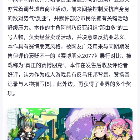
亦凭着调节城市商业活动，前来间接控制反抗自身身
的敌对势气“反亚”，并默许部分市民依拥有关键活动
舒缓压力。本作的主角阿熊乃反亚组织“那由多”的二
号人物，负责经营卖淫活动，并决意愿反抗亚总义。
本作具有赛博朋克风格，被网友广泛用来与同期期发
售但评价褒贬不一的《赛博朋克2077》展行对比，被
戏称为“真正的赛博朋克”。本作在发售后收及评论者
好评，认为作为成人游戏具有反乌托邦背景，赞扬其
记录与人物描写[5]。此外边，再获得了业界的多个奖
项。