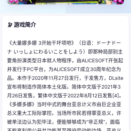
🔭 游戏简介
《大量娜多娜 3开始干坏项吧》（日语：ドーナドー
ナ いっしょにわるいことをしよう）即那种局部别主
要角扮演类型日本就人物程序，由ALICESOFT开张起
并发行于PC平台，为ALICESOFT成立30周年纪念为
品。本作于2020年11月27日发行，于发售方，DLsite
宣布将制造作简体本土化版。简体中文版于2021年3
月26日发售，繁体中文版于2022年8月12日发售[4]。
《多娜多娜》当时中式的舞台亚总计义市由巨企业亚
总义重大工际际掌控。当场所市民若得罪亚总义，许
被单法边认为犯毕法，便能够够成为“非正规”，面临
不能享利用公开共功能甚至强迫劳动的边场。亚总义