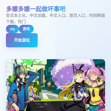
多娜多娜一起做坏事吧
官式本土化，中文加载，中文入口，首页入口，时刻降版
下载，窍门
slg
游戏
开始游玩