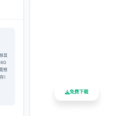
中文版下载 催眠app|中
文官网
完整版游戏，免费体验
/核显
16G
2.3M+
4.9/5
900K+
：需预
总下载量
用户评分
活跃用户
缓存）
免费下载
安全下载
高速安装
完全免费