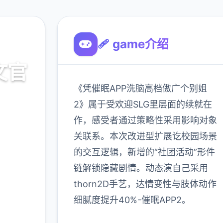
🩹 game介绍
文官
《凭催眠APP洗脑高档傲广个别姐
2》属于受欢迎SLG里层面的续就在
作，感受者通过策略性采用影响对象
入
关联系。本次改进型扩展讫校园场景
的交互逻辑，新增的“社团活动”形件
900K
链解锁隐藏剧情。动态演自己采用
玩家
thorn2D手艺，达情变性与肢体动作
细腻度提升40%-催眠APP2。
更多