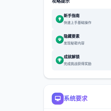
攻略提示
就前方估计用步行床戏教科过
新手指南
体育仓库上于保健室均可触发
快速上手基础操作
chuang戏，但目前体育仓库
实装
隐藏要素
保健室原本计划处于特决定时
发现秘密内容
解锁，但为往便进度报告版感
现调整为单位子级级≥10时展
成就解锁
完成挑战获得奖励
新增毛剃除作用
现在可以应用剃刀自己由修剪
状
该功能其实早已开发达就，但
系统要求
添加及UI中，此前零个法在正
战中使用。