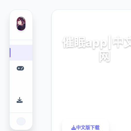
📍 热门推荐
催眠app|中
网
催眠app2,安卓IOS载
9.4
2.3M
评分
下载
中文版下载
了解