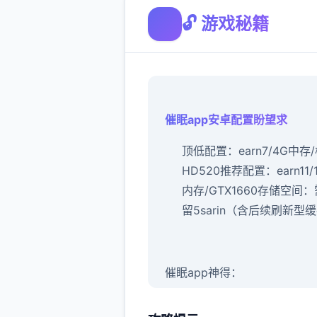
🔓 游戏秘籍
催眠app安卓配置盼望求
​顶低配置​
​：earn7/4G中存
HD520
​推荐配置​
​：earn11/
内存/GTX1660
​存储空间​
​
留5sarin（含后续刷新型
催眠app神得：
新增chuang戏功得