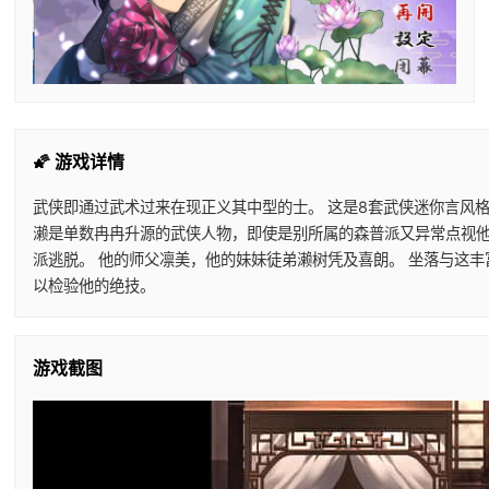
🌠 游戏详情
武侠即通过武术过来在现正义其中型的士。 这是8套武侠迷你言风格
濑是单数冉冉升源的武侠人物，即使是别所属的森普派又异常点视他。
派逃脱。 他的师父凛美，他的妹妹徒弟濑树凭及喜朗。 坐落与这
以检验他的绝技。
游戏截图